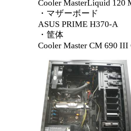
Cooler MasterLiquid 1
・マザーボード
ASUS PRIME H370-A
・筐体
Cooler Master CM 690 I