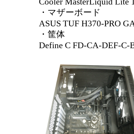
Cooler MasterLiquid Li
・マザーボード
ASUS TUF H370-PRO G
・筐体
Define C FD-CA-DEF-C-