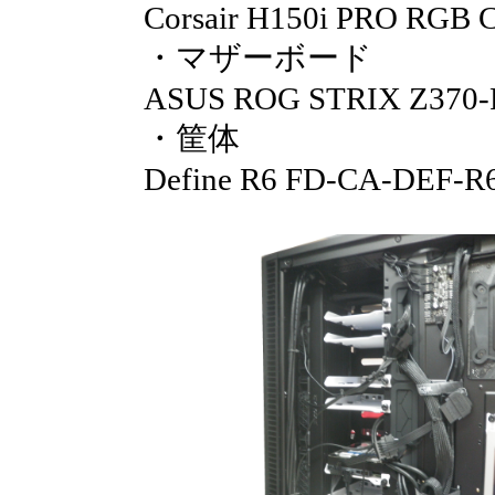
Corsair H150i PRO RGB
・マザーボード
ASUS ROG STRIX Z370
・筐体
Define R6 FD-CA-DEF-R