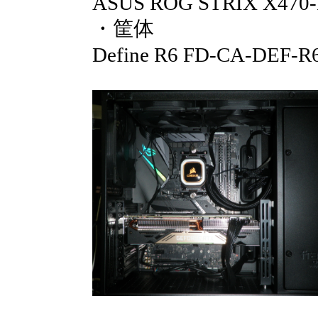
ASUS ROG STRIX X470
・筐体
Define R6 FD-CA-DEF-