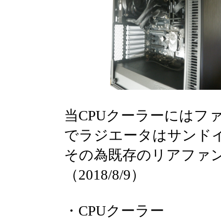
当CPUクーラーにはフ
でラジエータはサンド
その為既存のリアファ
（2018/8/9）
・
CPUクーラー