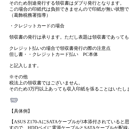
そのため別途発行する領収書はダブり発行となります。
この場合の印紙代は負担できませんので印紙が無い状態で
（葛飾税務署指導）
・クレジットカードの場合
領収書の発行は承ります。ただし表題は領収書であっても
クレジット払いの場合で領収書発行の際の注意点
但し書・・クレジットカード払い
PC
本体
と記入します。
※その他
税法上の領収書ではございません。
そのため3万円以上あっても収入印紙を張ることはいたし
【具体例】
【ASUS Z170-A
に
SATA
ケーブルが
3
本添付されていると
すので、
HDD
ベイに電源ケーブルと
SATA
ケーブルが配線