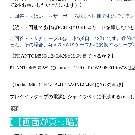
で
2
本お願いしたいと思います）】
ご回答・・はい。マザーボードの三本同梱ですのでプラス
【続・・可能であれば
PCIEx
に
USB3.0
カードを挿したいと
ご回答・・サタケーブルは二本で
8
口（
4x2
）です。数的
せん。その場合、
4pin
を
SATA
ケーブルに変換するケーブ
【PHANTOM530に240水冷式は設置できるか？】
PHANTOM530-WTにCorsair H110i GT CW-9060019-
【Define Mini C FD-CA-DEF-MINI-C-BKにNGの電源】
プレぐインタイプの電源はシャドウベイに干渉するかもし