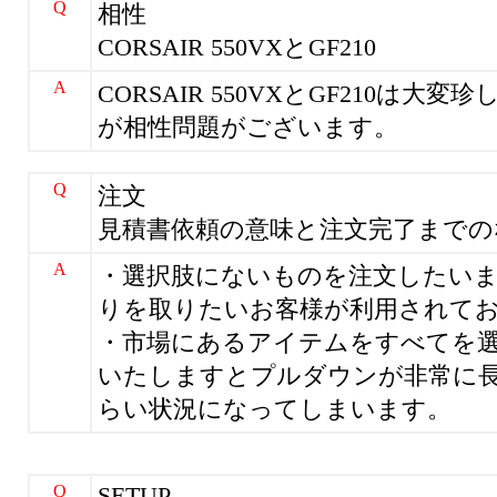
Q
相性
CORSAIR 550VXとGF210
A
CORSAIR 550VXとGF210は大
が相性問題がございます。
Q
注文
見積書依頼の意味と注文完了までの
A
・選択肢にないものを注文したい
りを取りたいお客様が利用されて
・市場にあるアイテムをすべてを
いたしますとプルダウンが非常に
らい状況になってしまいます。
Q
SETUP